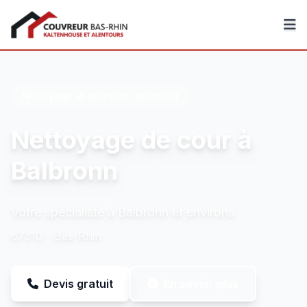
Couvreur Bas-Rhin
Nettoyage et entretien extérieur
Nettoyage de cour à
Balbronn
Votre spécialiste à Balbronn et environs
67310 - Bas-Rhin
Devis gratuit
En savoir plus