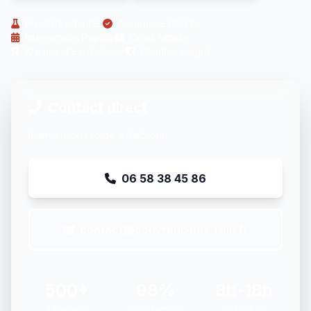
Produits adaptés
Assurance RC Pro
Intervention Rapide
Devis rapide
10+ ans d'expérience
Chantier soigné
Contact direct
Intervention rapide à Balbronn
06 58 38 45 86
contact@couvreur-bas-rhin.fr
500+
98%
8h-18h
Chantiers
Satisfaction
Du lundi au