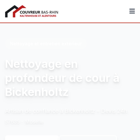
Couvreur Bas-Rhin
Nettoyage et entretien extérieur
Nettoyage en
profondeur de cour à
Bickenholtz
Artisan de confiance à Bickenholtz – Devis 24h
57635 - Moselle