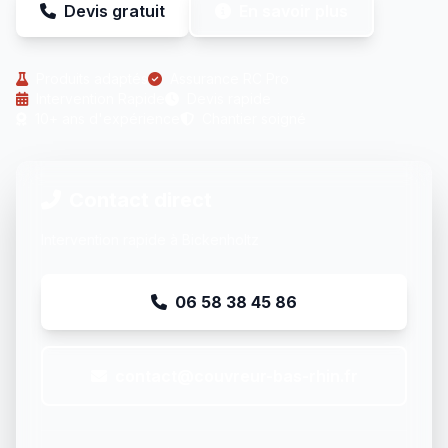
Devis gratuit
En savoir plus
Produits adaptés
Assurance RC Pro
Intervention Rapide
Devis rapide
10+ ans d'expérience
Chantier soigné
Contact direct
Intervention rapide à Bickenholtz
06 58 38 45 86
contact@couvreur-bas-rhin.fr