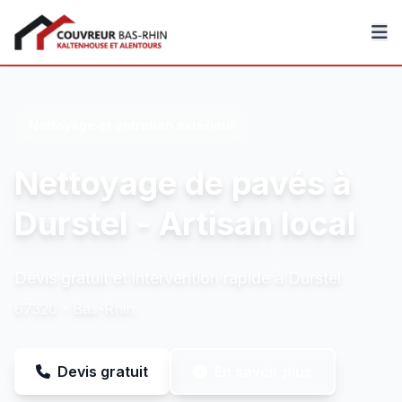
Couvreur Bas-Rhin
Nettoyage et entretien extérieur
Nettoyage de pavés à
Durstel - Artisan local
Devis gratuit et intervention rapide à Durstel
67320 - Bas-Rhin
Devis gratuit
En savoir plus