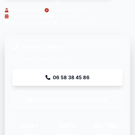
Produits adaptés
Assurance RC Pro
Intervention Rapide
Devis rapide
10+ ans d'expérience
Chantier soigné
Contact direct
Intervention rapide à Durstel
06 58 38 45 86
contact@couvreur-bas-rhin.fr
500+
98%
8h-18h
Chantiers
Satisfaction
Du lundi au