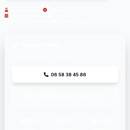
Produits adaptés
Assurance RC Pro
Intervention Rapide
Devis rapide
10+ ans d'expérience
Chantier soigné
Contact direct
Intervention rapide à Hultehouse
06 58 38 45 86
contact@couvreur-bas-rhin.fr
500+
98%
8h-18h
Chantiers
Satisfaction
Du lundi au