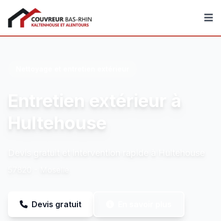
Couvreur Bas-Rhin
Nettoyage et entretien extérieur
Entretien extérieur à
Hultehouse
Devis gratuit et intervention rapide à Hultehouse
57820 - Moselle
Devis gratuit
En savoir plus