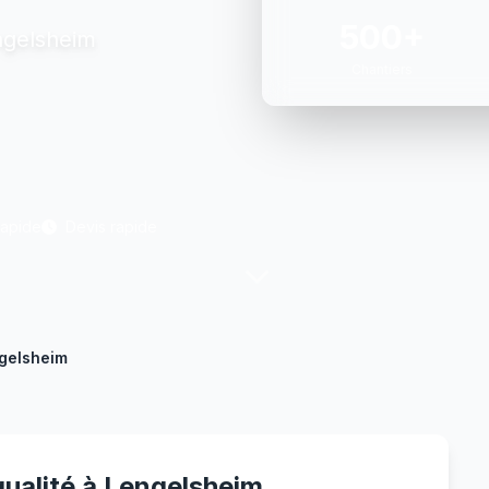
500+
engelsheim
Chantiers
Rapide
Devis rapide
gelsheim
qualité à Lengelsheim