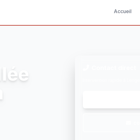
Accueil
llée
Contact direct
Intervention rapide à Leng
à
co