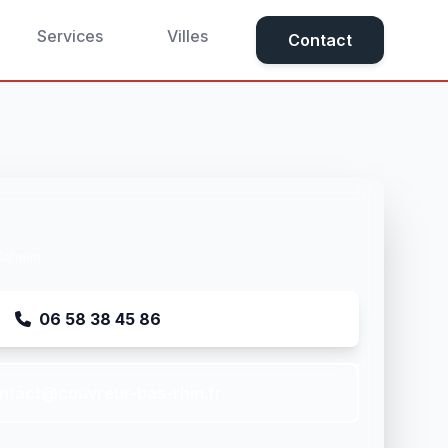
Services
Villes
Contact
elsheim
06 58 38 45 86
ntact@couvreur-bas-rhin.fr