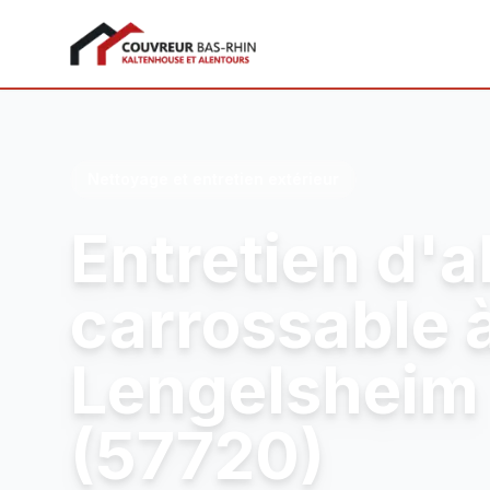
Couvreur Bas-Rhin
Nettoyage et entretien extérieur
Entretien d'a
carrossable 
Lengelsheim
(57720)