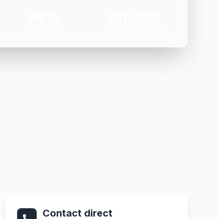
98%
8h-18h
Satisfaction
Du lundi au vendredi
Contact direct