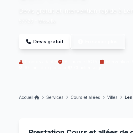
Devis gratuit et intervention rapide à L
57720 - Moselle
Devis gratuit
En savoir plus
Produits adaptés
Assurance RC Pro
Intervention 
10+ ans d'expérience
Chantier soigné
Accueil
Services
Cours et allées
Villes
Len
Prestation Cours et allées de 