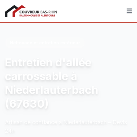
Couvreur Bas-Rhin
Nettoyage et entretien extérieur
Entretien d'allée
carrossable à
Niederlauterbach
(67630)
Artisan de confiance à Niederlauterbach – Devis
24h