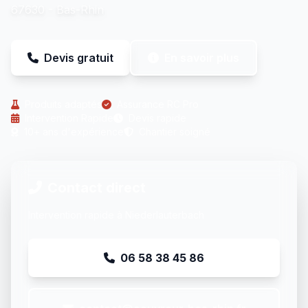
67630 - Bas-Rhin
Devis gratuit
En savoir plus
Produits adaptés
Assurance RC Pro
Intervention Rapide
Devis rapide
10+ ans d'expérience
Chantier soigné
Contact direct
Intervention rapide à Niederlauterbach
06 58 38 45 86