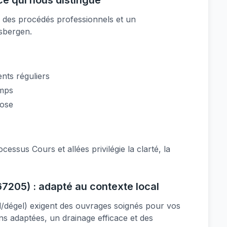
ce qui nous distingue
ur des procédés professionnels et un
sbergen.
nts réguliers
emps
pose
cessus Cours et allées privilégie la clarté, la
7205) : adapté au contexte local
el/dégel) exigent des ouvrages soignés pour vos
ons adaptées, un drainage efficace et des