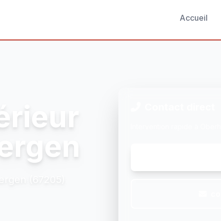
Accueil
érieur
Contact direct
Intervention rapide à Obe
ergen
bergen (67205)
co