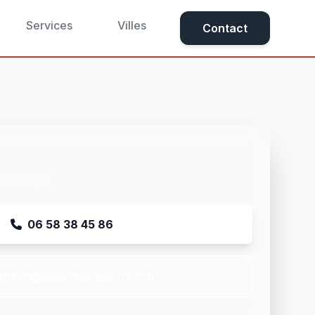
Services
Villes
Contact
rhausbergen
06 58 38 45 86
ntact@couvreur-bas-rhin.fr