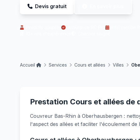
Devis gratuit
En savoir plus
Produits adaptés
Assurance RC Pro
Intervention 
10+ ans d'expérience
Chantier soigné
Accueil
Services
Cours et allées
Villes
Obe
Prestation Cours et allées de
Couvreur Bas-Rhin à Oberhausbergen : nettoy
l'aspect des allées et faciliter l'écoulement de 