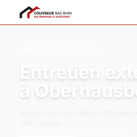
Couvreur Bas-Rhin
Nettoyage et entretien extérieur
Entretien ext
à Oberhausb
Artisan local – Intervention à Oberhaus
67205 - Bas-Rhin