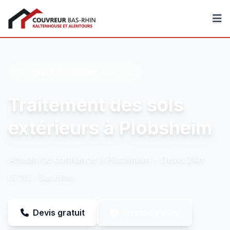
Couvreur Bas-Rhin
Nettoyage et entretien extérieur
Traitement des sols
extérieurs à Plobsheim
Artisan de confiance à Plobsheim – Devis 24h
67115 - Bas-Rhin
Devis gratuit
En savoir plus