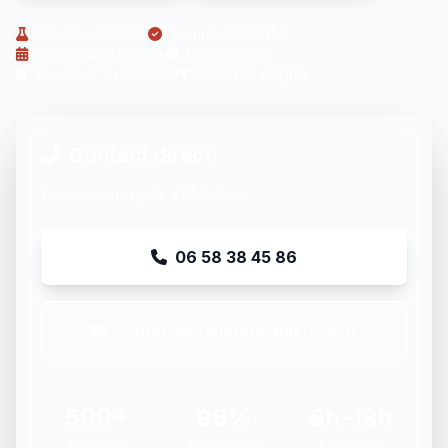
Produits adaptés
Assurance RC Pro
Intervention Rapide
Devis rapide
10+ ans d'expérience
Chantier soigné
Contact direct
Intervention rapide à Plobsheim
06 58 38 45 86
contact@couvreur-bas-rhin.fr
500+
98%
8h-18h
Chantiers
Satisfaction
Du lundi au