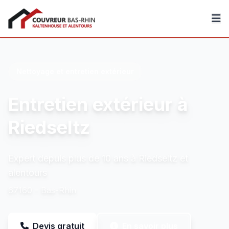
Couvreur Bas-Rhin
Nettoyage et entretien extérieur
Entretien extérieur à
Riedseltz
Expert depuis plus de 10 ans à Riedseltz et
alentours
67160 - Bas-Rhin
Devis gratuit
En savoir plus