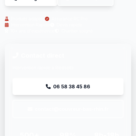
Produits adaptés
Assurance RC Pro
Intervention Rapide
Devis rapide
10+ ans d'expérience
Chantier soigné
Contact direct
Intervention rapide à Riedseltz
06 58 38 45 86
contact@couvreur-bas-rhin.fr
500+
98%
8h-18h