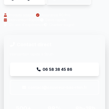
Produits adaptés
Assurance RC Pro
Intervention Rapide
Devis rapide
10+ ans d'expérience
Chantier soigné
Contact direct
Intervention rapide à Struth
06 58 38 45 86
contact@couvreur-bas-rhin.fr
500+
98%
8h-18h