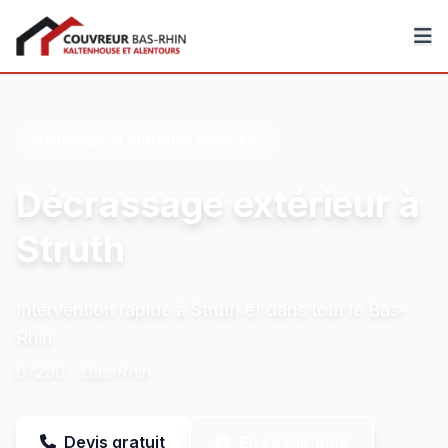
Couvreur Bas-Rhin
Nettoyage et entretien extérieur
Décrassage extérieur à
Struth
Intervention rapide à Struth et dans tout le Bas-
Rhin
67290 - Bas-Rhin
Devis gratuit
En savoir plus