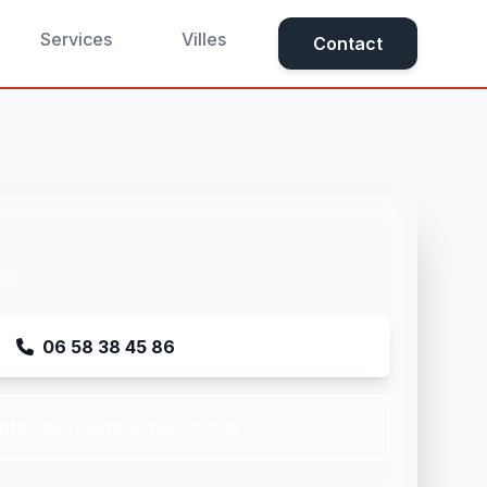
Services
Villes
Contact
rg
06 58 38 45 86
ntact@couvreur-bas-rhin.fr