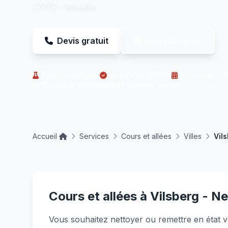
57370 - Moselle
Devis gratuit
En savoir plus
Produits adaptés
Assurance RC Pro
Intervention 
10+ ans d'expérience
Chantier soigné
Accueil
Services
Cours et allées
Villes
Vil
Cours et allées à Vilsberg - N
Vous souhaitez nettoyer ou remettre en état v