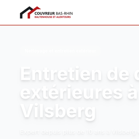
Couvreur Bas-Rhin
Nettoyage et entretien extérieur
Entretien de 
extérieures à
Vilsberg
Expert depuis plus de 10 ans à Vilsberg 