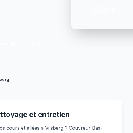
500+
Chantiers
Rapide
Devis rapide
sberg
ettoyage et entretien
os cours et allées à Vilsberg ? Couvreur Bas-