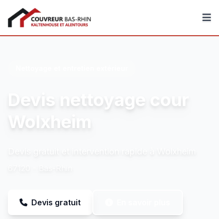
Couvreur Bas-Rhin
Nettoyage et entretien extérieur
Devis nettoyage cour
Wolxheim
Devis gratuit et intervention rapide à Wolxheim
67120 - Bas-Rhin
Devis gratuit
En savoir plus