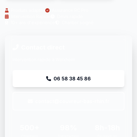
Produits adaptés
Assurance RC Pro
Intervention Rapide
Devis rapide
10+ ans d'expérience
Chantier soigné
Contact direct
Intervention rapide à Wolxheim
06 58 38 45 86
contact@couvreur-bas-rhin.fr
500+
98%
8h-18h
Chantiers
Satisfaction
Du lundi au