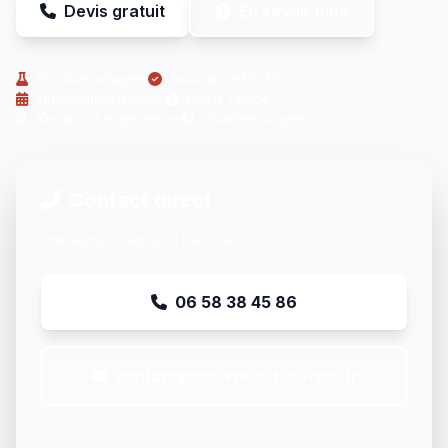
Devis gratuit
En savoir plus
Produits adaptés
Assurance RC Pro
Intervention Rapide
Devis rapide
10+ ans d'expérience
Chantier soigné
Contact direct
Intervention rapide à Dachstein
06 58 38 45 86
contact@couvreur-bas-rhin.fr