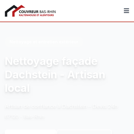
Couvreur Bas-Rhin
Nettoyage et entretien extérieur
Nettoyage façade
Dachstein - Artisan
local
Artisan de confiance à Dachstein – Devis 24h
67120 - Bas-Rhin