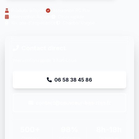
Produits adaptés
Assurance RC Pro
Intervention Rapide
Devis rapide
10+ ans d'expérience
Chantier soigné
Contact direct
Intervention rapide à Fort-Louis
06 58 38 45 86
contact@couvreur-bas-rhin.fr
500+
98%
8h-18h
Chantiers
Satisfaction
Du lundi au