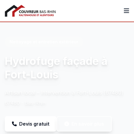
Couvreur Bas-Rhin
Nettoyage et entretien extérieur
Hydrofuge façade à
Fort-Louis
Artisan local – Intervention à Fort-Louis (67480)
67480 - Bas-Rhin
Devis gratuit
En savoir plus