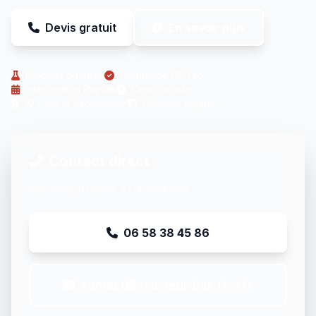
Devis gratuit
En savoir plus
Produits adaptés
Assurance RC Pro
Intervention Rapide
Devis rapide
10+ ans d'expérience
Chantier soigné
Contact direct
Intervention rapide à Furchhausen
06 58 38 45 86
contact@couvreur-bas-rhin.fr