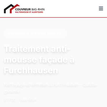
Couvreur Bas-Rhin
Nettoyage et entretien extérieur
Traitement anti-
mousse façade à
Furchhausen
Nettoyage et entretien à Furchhausen – Qualité
garantie
67700 - Bas-Rhin