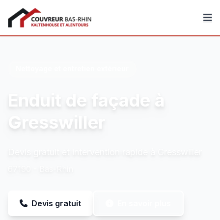
Couvreur Bas-Rhin
Nettoyage et entretien extérieur
Enduit de façade à
Gresswiller
Devis gratuit et intervention rapide à Gresswiller
67190 - Bas-Rhin
Devis gratuit
En savoir plus