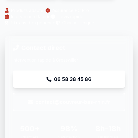
Produits adaptés
Assurance RC Pro
Intervention Rapide
Devis rapide
10+ ans d'expérience
Chantier soigné
Contact direct
Intervention rapide à Gresswiller
06 58 38 45 86
contact@couvreur-bas-rhin.fr
500+
98%
8h-18h
Chantiers
Satisfaction
Du lundi au