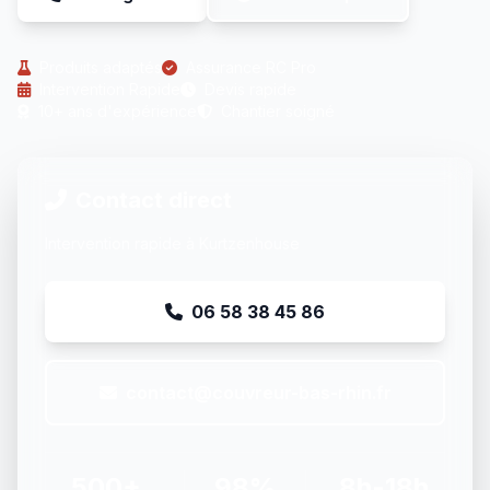
Produits adaptés
Assurance RC Pro
Intervention Rapide
Devis rapide
10+ ans d'expérience
Chantier soigné
Contact direct
Intervention rapide à Kurtzenhouse
06 58 38 45 86
contact@couvreur-bas-rhin.fr
500+
98%
8h-18h