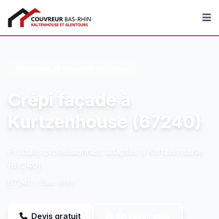
Couvreur Bas-Rhin
Nettoyage et entretien extérieur
Crépi façade à
Kurtzenhouse (67240)
Produits professionnels adaptés à Kurtzenhouse
(67240)
67240 - Bas-Rhin
Devis gratuit
En savoir plus