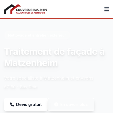
Couvreur Bas-Rhin
Nettoyage et entretien extérieur
Traitement de façade à
Matzenheim
Votre spécialiste à Matzenheim et environs
67150 - Bas-Rhin
Devis gratuit
En savoir plus