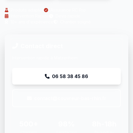
Produits adaptés
Assurance RC Pro
Intervention Rapide
Devis rapide
10+ ans d'expérience
Chantier soigné
Contact direct
Intervention rapide à Matzenheim
06 58 38 45 86
contact@couvreur-bas-rhin.fr
500+
98%
8h-18h
Chantiers
Satisfaction
Du lundi au