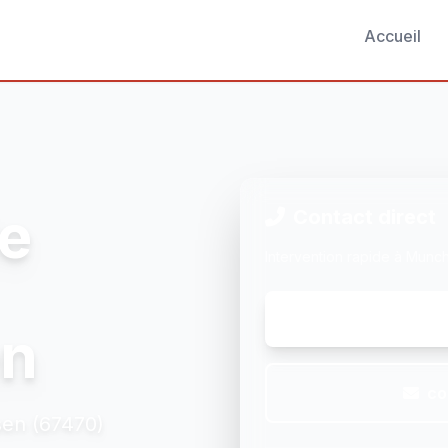
Accueil
e
Contact direct
Intervention rapide à Mun
n
co
sen (67470)