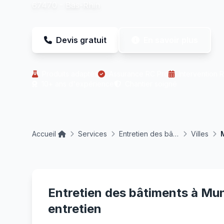
67470 - Bas-Rhin
Devis gratuit
En savoir plus
Produits adaptés
Assurance RC Pro
Intervention 
10+ ans d'expérience
Chantier soigné
Accueil
Services
Entretien des bâtiments
Villes
Entretien des bâtiments à Mu
entretien