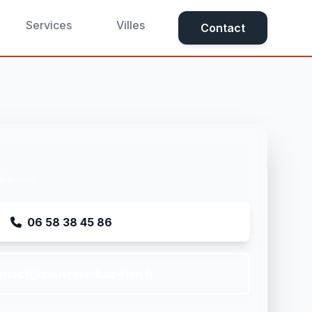
Services
Villes
Contact
chhausen
06 58 38 45 86
ntact@couvreur-bas-rhin.fr