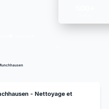
500+
Chantiers
Rapide
Devis rapide
Munchhausen
nchhausen - Nettoyage et