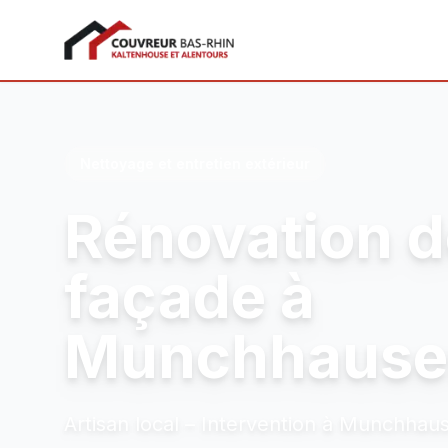
Couvreur Bas-Rhin
Nettoyage et entretien extérieur
Rénovation d
façade à
Munchhause
Artisan local – Intervention à Munchhau