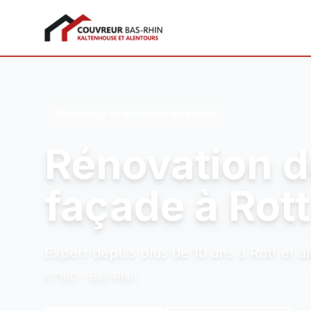
Couvreur Bas-Rhin
Nettoyage et entretien extérieur
Rénovation d
façade à Rott
Expert depuis plus de 10 ans à Rott et a
67160 - Bas-Rhin