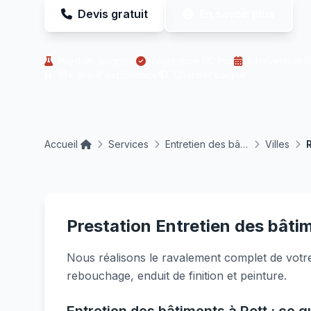
Devis gratuit
En savoir plus
Produits adaptés
Assurance RC Pro
Intervention 
10+ ans d'expérience
Chantier soigné
Accueil
Services
Entretien des bâtiments
Villes
R
Prestation Entretien des bâtim
Nous réalisons le ravalement complet de votre
rebouchage, enduit de finition et peinture.