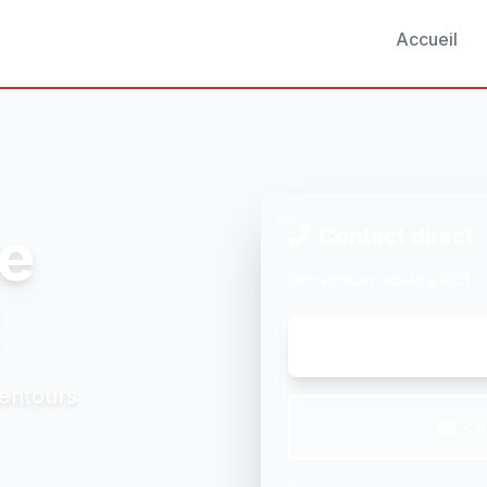
Accueil
e
Contact direct
Intervention rapide à Rott
lentours
co