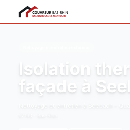
Couvreur Bas-Rhin
Nettoyage et entretien extérieur
Isolation th
façade à Se
Nettoyage et entretien à Seebach – Qual
67160 - Bas-Rhin