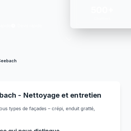
500+
Chantiers
Rapide
Devis rapide
Seebach
bach - Nettoyage et entretien
us types de façades – crépi, enduit gratté,