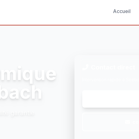
Accueil
ermique
Contact direct
Intervention rapide à Seeb
ebach
ité garantie
co