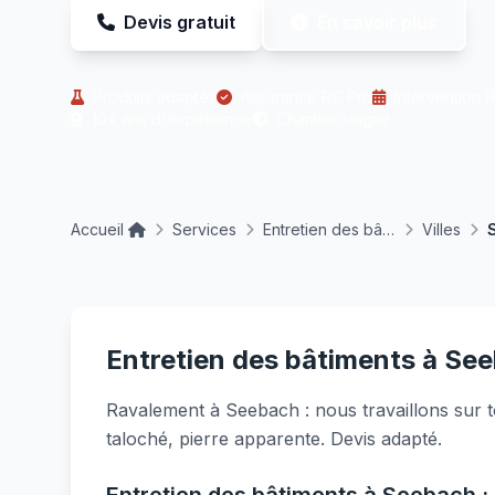
Devis gratuit
En savoir plus
Produits adaptés
Assurance RC Pro
Intervention 
10+ ans d'expérience
Chantier soigné
Accueil
Services
Entretien des bâtiments
Villes
Entretien des bâtiments à See
Ravalement à Seebach : nous travaillons sur to
taloché, pierre apparente. Devis adapté.