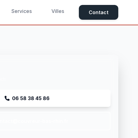
Services
Villes
Contact
ach
06 58 38 45 86
ntact@couvreur-bas-rhin.fr