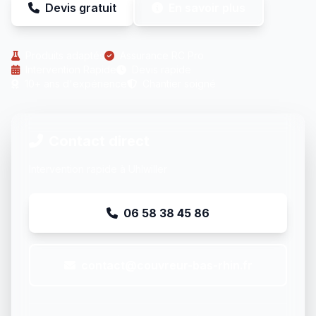
Devis gratuit
En savoir plus
Produits adaptés
Assurance RC Pro
Intervention Rapide
Devis rapide
10+ ans d'expérience
Chantier soigné
Contact direct
Intervention rapide à Uhlwiller
06 58 38 45 86
contact@couvreur-bas-rhin.fr