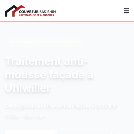
Couvreur Bas-Rhin
Nettoyage et entretien extérieur
Traitement anti-
mousse façade à
Uhlwiller
Devis gratuit et intervention rapide à Uhlwiller
67350 - Bas-Rhin