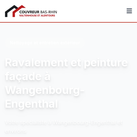
Couvreur Bas-Rhin
Nettoyage et entretien extérieur
Ravalement et peinture
façade à
Wangenbourg-
Engenthal
Votre spécialiste à Wangenbourg-Engenthal et
environs