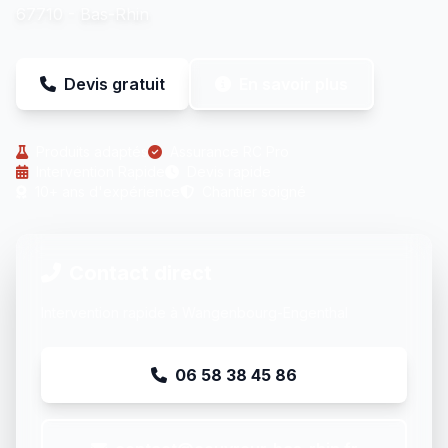
67710 - Bas-Rhin
Devis gratuit
En savoir plus
Produits adaptés
Assurance RC Pro
Intervention Rapide
Devis rapide
10+ ans d'expérience
Chantier soigné
Contact direct
Intervention rapide à Wangenbourg-Engenthal
06 58 38 45 86