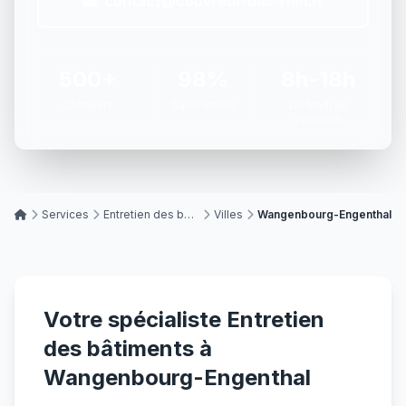
contact@couvreur-bas-rhin.fr
500+
98%
8h-18h
Chantiers
Satisfaction
Du lundi au
vendredi
Services
Entretien des bâtiments
Villes
Wangenbourg-Engenthal
Votre spécialiste Entretien
des bâtiments à
Wangenbourg-Engenthal