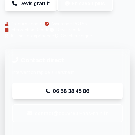
Devis gratuit
En savoir plus
Produits adaptés
Assurance RC Pro
Intervention Rapide
Devis rapide
10+ ans d'expérience
Chantier soigné
Contact direct
Intervention rapide à Berstheim
06 58 38 45 86
contact@couvreur-bas-rhin.fr