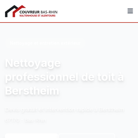
Couvreur Bas-Rhin
Nettoyage et entretien extérieur
Nettoyage
professionnel de toit à
Berstheim
Devis gratuit et intervention rapide à Berstheim
67170 - Bas-Rhin