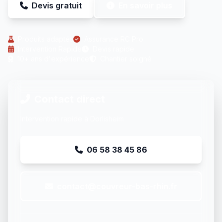
Devis gratuit
En savoir plus
Produits adaptés
Assurance RC Pro
Intervention Rapide
Devis rapide
10+ ans d'expérience
Chantier soigné
Contact direct
Intervention rapide à Dorlisheim
06 58 38 45 86
contact@couvreur-bas-rhin.fr