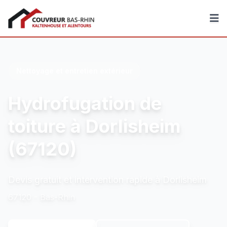
Couvreur Bas-Rhin
Nettoyage et entretien extérieur
Hydrofugation de
toiture à Dorlisheim
(67120)
Devis gratuit et intervention rapide à Dorlisheim
67120 - Bas-Rhin