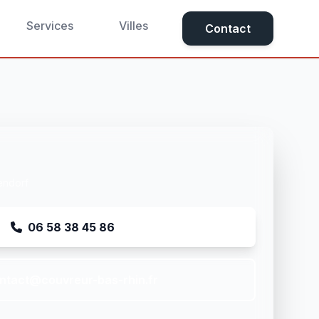
Services
Villes
Contact
endorf
06 58 38 45 86
ntact@couvreur-bas-rhin.fr