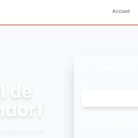
Accueil
Contact direct
Intervention rapide à Grass
l de
ndorf
co
ualité garantie