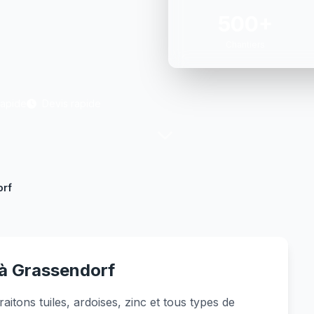
500+
Chantiers
Rapide
Devis rapide
orf
 à Grassendorf
itons tuiles, ardoises, zinc et tous types de