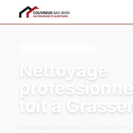
Couvreur Bas-Rhin
Nettoyage et entretien extérieur
Nettoyage
professionne
toit à Grasse
Nettoyage et entretien à Grassendorf – Q