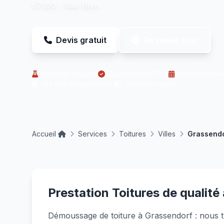
67350 - Bas-Rhin
Devis gratuit
En savoir plus
Produits adaptés
Assurance RC Pro
Intervention 
10+ ans d'expérience
Chantier soigné
Accueil
Services
Toitures
Villes
Grassend
Prestation Toitures de qualité
Démoussage de toiture à Grassendorf : nous tra