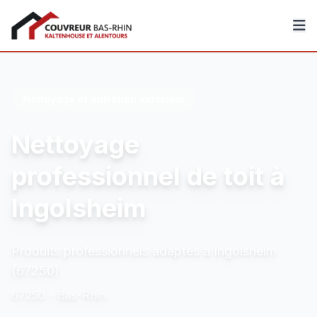
Couvreur Bas-Rhin
Nettoyage et entretien extérieur
Nettoyage
professionnel de toit à
Ingolsheim
Produits professionnels adaptés à Ingolsheim
(67250)
67250 - Bas-Rhin