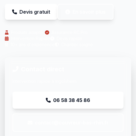
Devis gratuit
En savoir plus
Produits adaptés
Assurance RC Pro
Intervention Rapide
Devis rapide
10+ ans d'expérience
Chantier soigné
Contact direct
Intervention rapide à Ingolsheim
06 58 38 45 86
contact@couvreur-bas-rhin.fr