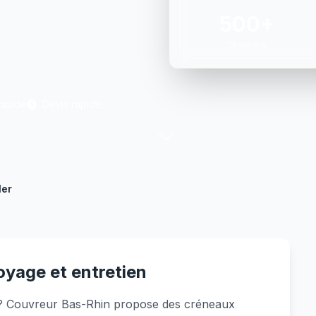
500+
Chantiers
Rapide
Devis rapide
ler
toyage et entretien
r ? Couvreur Bas-Rhin propose des créneaux