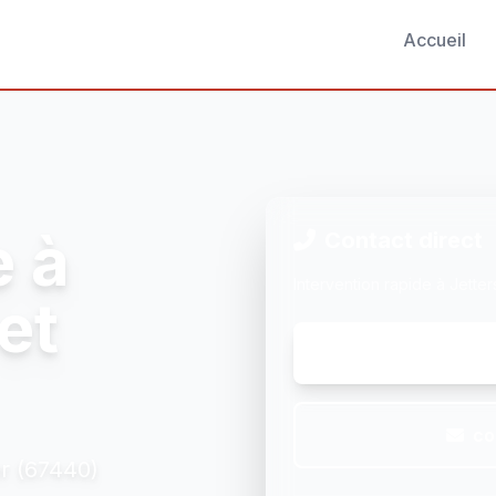
Accueil
e à
Contact direct
Intervention rapide à Jetter
et
co
er (67440)