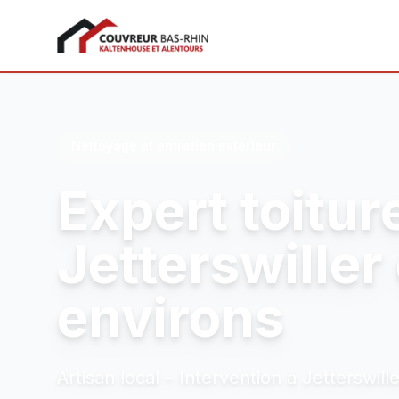
Couvreur Bas-Rhin
Nettoyage et entretien extérieur
Expert toitur
Jetterswiller 
environs
Artisan local – Intervention à Jetterswill