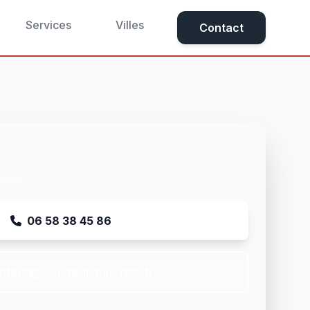
Services
Villes
Contact
swiller
06 58 38 45 86
ntact@couvreur-bas-rhin.fr