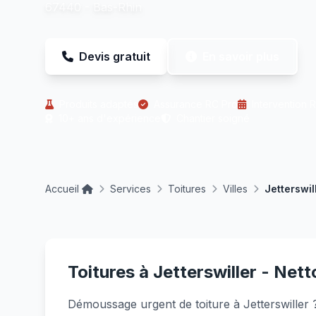
67440 - Bas-Rhin
Devis gratuit
En savoir plus
Produits adaptés
Assurance RC Pro
Intervention 
10+ ans d'expérience
Chantier soigné
Accueil
Services
Toitures
Villes
Jetterswil
Toitures à Jetterswiller - Net
Démoussage urgent de toiture à Jetterswille