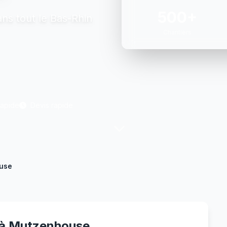
500+
ns tout le Bas-Rhin
Chantiers
Rapide
Devis rapide
use
é à Mutzenhouse