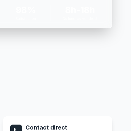
98%
8h-18h
Satisfaction
Du lundi au vendredi
Contact direct