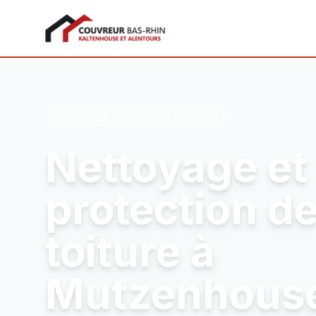
Couvreur Bas-Rhin
Nettoyage et entretien extérieur
Nettoyage et
protection d
toiture à
Mutzenhous