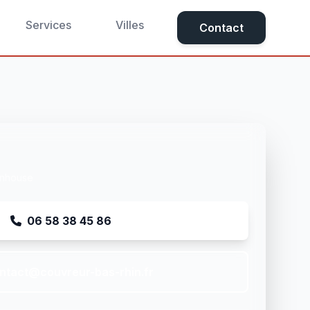
Services
Villes
Contact
enhouse
06 58 38 45 86
ntact@couvreur-bas-rhin.fr