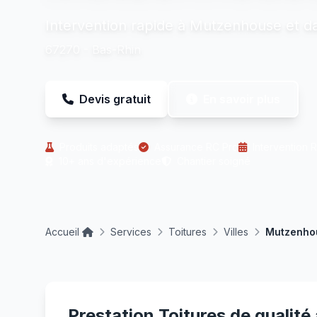
Intervention rapide à Mutzenhouse et da
67270 - Bas-Rhin
Devis gratuit
En savoir plus
Produits adaptés
Assurance RC Pro
Intervention 
10+ ans d'expérience
Chantier soigné
Accueil
Services
Toitures
Villes
Mutzenho
Prestation Toitures de qualit