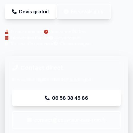
Devis gratuit
En savoir plus
Produits adaptés
Assurance RC Pro
Intervention Rapide
Devis rapide
10+ ans d'expérience
Chantier soigné
Contact direct
Intervention rapide à Niederhausbergen
06 58 38 45 86
contact@couvreur-bas-rhin.fr