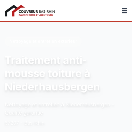
Couvreur Bas-Rhin
Nettoyage et entretien extérieur
Traitement anti-
mousse toiture à
Niederhausbergen
Nettoyage et entretien à Niederhausbergen –
Qualité garantie
67207 - Bas-Rhin