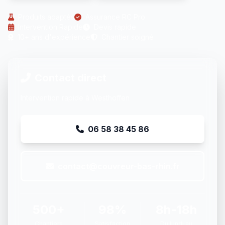
Produits adaptés
Assurance RC Pro
Intervention Rapide
Devis rapide
10+ ans d'expérience
Chantier soigné
Contact direct
Intervention rapide à Westhoffen
06 58 38 45 86
contact@couvreur-bas-rhin.fr
500+
98%
8h-18h
Chantiers
Satisfaction
Du lundi au