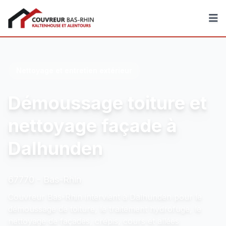
Couvreur Bas-Rhin
Nettoyage et entretien extérieur
Démoussage toiture et
nettoyage façade à
Dalhunden
67770 - Bas-Rhin
Couvreur Bas-Rhin intervient à Dalhunden pour le
démoussage de toiture, le traitement hydrofuge, le
nettoyage de façades, crépis, cours et allées