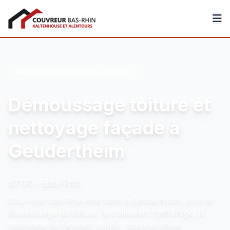
Couvreur Bas-Rhin
Nettoyage et entretien extérieur
Démoussage toiture et
nettoyage façade à
Geudertheim
67170 - Bas-Rhin
Couvreur Bas-Rhin intervient à Geudertheim pour le
démoussage de toiture, le traitement hydrofuge, le
nettoyage de façades, crépis, cours et allées