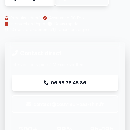
Produits adaptés
Assurance RC Pro
Intervention Rapide
Devis rapide
10+ ans d'expérience
Chantier soigné
Contact direct
Intervention rapide à Memmelshoffen
06 58 38 45 86
contact@couvreur-bas-rhin.fr
500+
98%
8h-18h