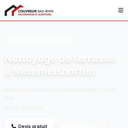
Couvreur Bas-Rhin
Nettoyage et entretien extérieur
Nettoyage de terrasse
à Memmelshoffen
Artisan de confiance à Memmelshoffen – Devis
24h
67250 - Bas-Rhin
Devis gratuit
En savoir plus