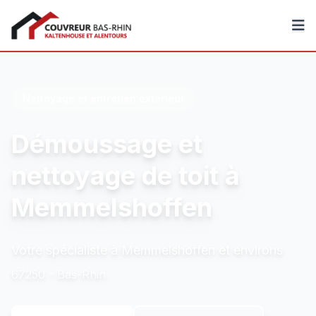
Couvreur Bas-Rhin
Nettoyage et entretien extérieur
Démoussage et
nettoyage de toit à
Memmelshoffen
Votre spécialiste à Memmelshoffen et environs
67250 - Bas-Rhin