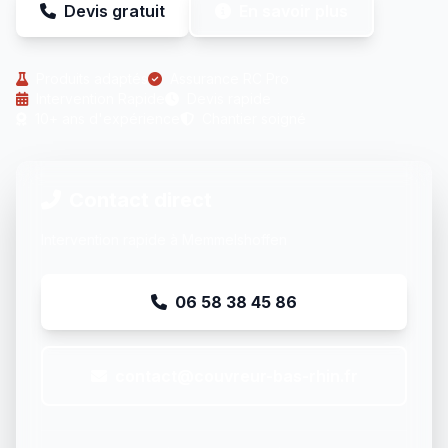
Devis gratuit
En savoir plus
Produits adaptés
Assurance RC Pro
Intervention Rapide
Devis rapide
10+ ans d'expérience
Chantier soigné
Contact direct
Intervention rapide à Memmelshoffen
06 58 38 45 86
contact@couvreur-bas-rhin.fr