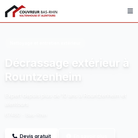
Couvreur Bas-Rhin
Nettoyage et entretien extérieur
Décrassage extérieur à
Rountzenheim
Expert depuis plus de 10 ans à Rountzenheim et
alentours
67480 - Bas-Rhin
Devis gratuit
En savoir plus