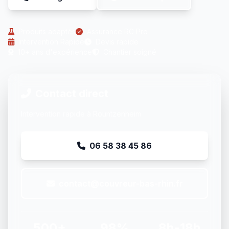
Produits adaptés
Assurance RC Pro
Intervention Rapide
Devis rapide
10+ ans d'expérience
Chantier soigné
Contact direct
Intervention rapide à Rountzenheim
06 58 38 45 86
contact@couvreur-bas-rhin.fr
500+
98%
8h-18h