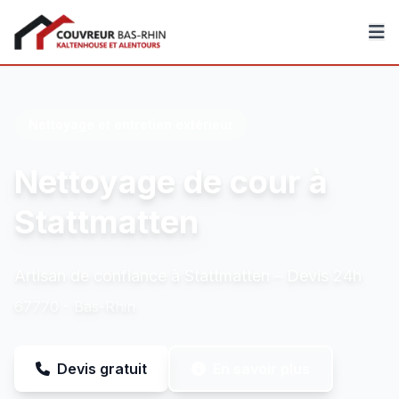
Couvreur Bas-Rhin
Nettoyage et entretien extérieur
Nettoyage de cour à
Stattmatten
Artisan de confiance à Stattmatten – Devis 24h
67770 - Bas-Rhin
Devis gratuit
En savoir plus