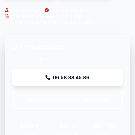
Produits adaptés
Assurance RC Pro
Intervention Rapide
Devis rapide
10+ ans d'expérience
Chantier soigné
Contact direct
Intervention rapide à Stattmatten
06 58 38 45 86
contact@couvreur-bas-rhin.fr
500+
98%
8h-18h
Chantiers
Satisfaction
Du lundi au