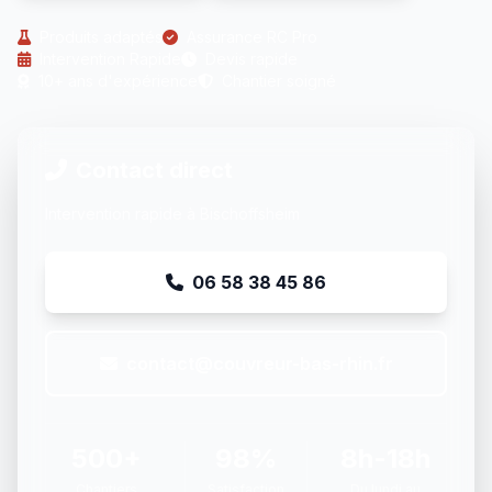
Produits adaptés
Assurance RC Pro
Intervention Rapide
Devis rapide
10+ ans d'expérience
Chantier soigné
Contact direct
Intervention rapide à Bischoffsheim
06 58 38 45 86
contact@couvreur-bas-rhin.fr
500+
98%
8h-18h
Chantiers
Satisfaction
Du lundi au