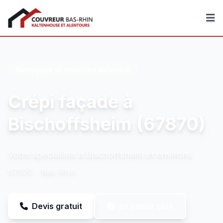
Couvreur Bas-Rhin
Nettoyage et entretien extérieur
Crépi façade à
Bischoffsheim (67870)
Votre spécialiste à Bischoffsheim et environs
67870 - Bas-Rhin
Devis gratuit
En savoir plus