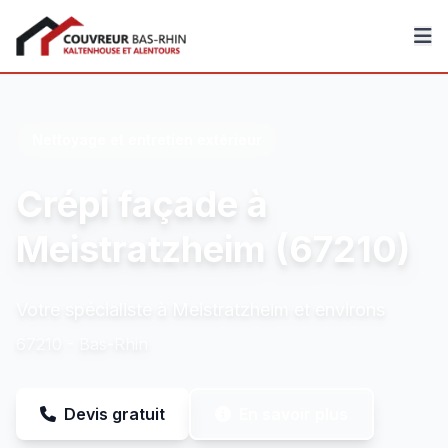
Couvreur Bas-Rhin
Nettoyage et entretien extérieur
Crépi façade à
Meistratzheim (67210)
Votre spécialiste à Meistratzheim et environs
67210 - Bas-Rhin
Devis gratuit
En savoir plus