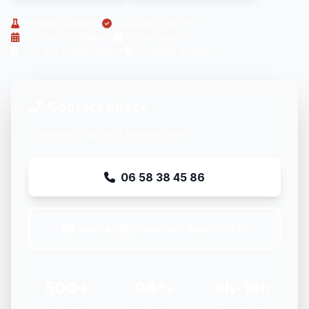
Produits adaptés
Assurance RC Pro
Intervention Rapide
Devis rapide
10+ ans d'expérience
Chantier soigné
Contact direct
Intervention rapide à Meistratzheim
06 58 38 45 86
contact@couvreur-bas-rhin.fr
500+
98%
8h-18h
Chantiers
Satisfaction
Du lundi au