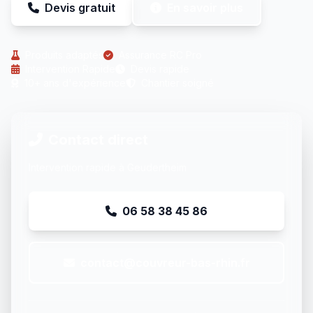
Devis gratuit
En savoir plus
Produits adaptés
Assurance RC Pro
Intervention Rapide
Devis rapide
10+ ans d'expérience
Chantier soigné
Contact direct
Intervention rapide à Geudertheim
06 58 38 45 86
contact@couvreur-bas-rhin.fr