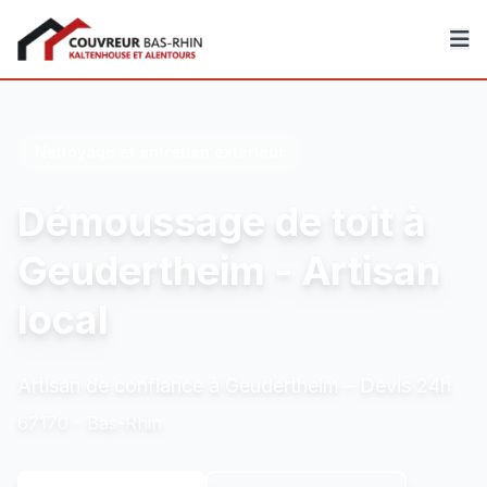
Couvreur Bas-Rhin
Nettoyage et entretien extérieur
Démoussage de toit à
Geudertheim - Artisan
local
Artisan de confiance à Geudertheim – Devis 24h
67170 - Bas-Rhin