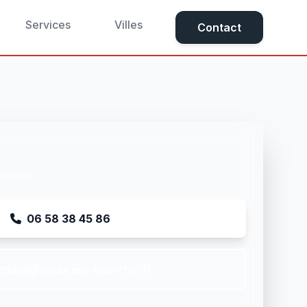
Services
Villes
Contact
ertheim
06 58 38 45 86
ntact@couvreur-bas-rhin.fr