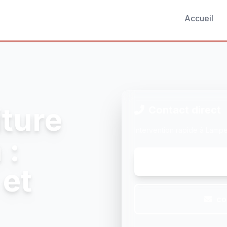
Accueil
iture
Contact direct
Intervention rapide à Lamp
 :
et
co