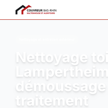
Couvreur Bas-Rhin
Nettoyage et entretien extérieur
Nettoyage to
Lampertheim
démoussage 
traitement