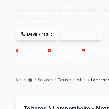
Artisan de confiance à Lampertheim – D
67450 - Bas-Rhin
Devis gratuit
En savoir plus
Produits adaptés
Assurance RC Pro
Intervention 
10+ ans d'expérience
Chantier soigné
Accueil
Services
Toitures
Villes
Lamperth
Toitures à Lampertheim - Nett