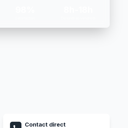
98%
8h-18h
Satisfaction
Du lundi au vendredi
Contact direct