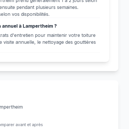
rtheim prend généralement 1 à 2 jours selon
 ensuite pendant plusieurs semaines.
elon vos disponibilités.
n annuel à Lampertheim ?
ts d'entretien pour maintenir votre toiture
 visite annuelle, le nettoyage des gouttières
Lampertheim
Avant
Après
omparer avant et après