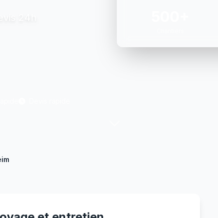
500+
evis 24h
Chantiers
Rapide
Devis rapide
eim
oyage et entretien