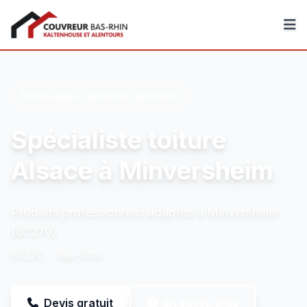
Couvreur Bas-Rhin
Nettoyage et entretien extérieur
Spécialiste toiture
Alsace à Minversheim
Produits professionnels adaptés à Minversheim
(67270)
67270 - Bas-Rhin
Devis gratuit
En savoir plus