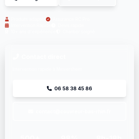
Produits adaptés
Assurance RC Pro
Intervention Rapide
Devis rapide
10+ ans d'expérience
Chantier soigné
Contact direct
Intervention rapide à Minversheim
06 58 38 45 86
contact@couvreur-bas-rhin.fr
500+
98%
8h-18h