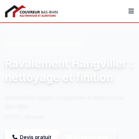
Couvreur Bas-Rhin
Nettoyage et entretien extérieur
Ravalement Hangviller :
nettoyage et finition
Intervention rapide à Hangviller et dans tout le
Bas-Rhin
57370 - Moselle
Devis gratuit
En savoir plus