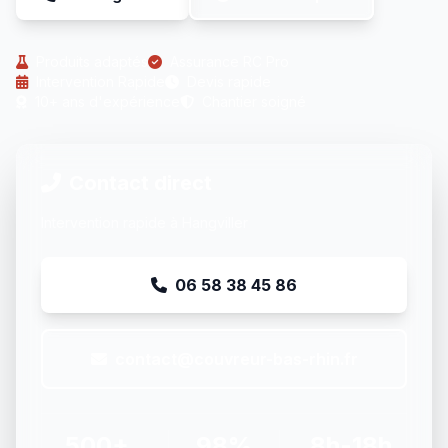
Produits adaptés
Assurance RC Pro
Intervention Rapide
Devis rapide
10+ ans d'expérience
Chantier soigné
Contact direct
Intervention rapide à Hangviller
06 58 38 45 86
contact@couvreur-bas-rhin.fr
500+
98%
8h-18h