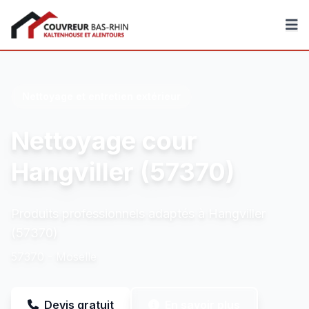
Couvreur Bas-Rhin
Nettoyage et entretien extérieur
Nettoyage cour
Hangviller (57370)
Produits professionnels adaptés à Hangviller
(57370)
57370 - Moselle
Devis gratuit
En savoir plus