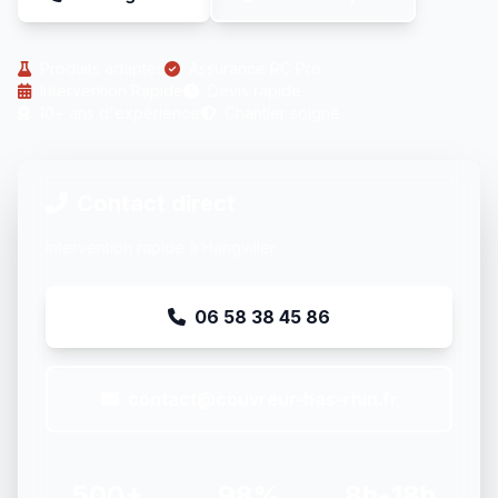
Produits adaptés
Assurance RC Pro
Intervention Rapide
Devis rapide
10+ ans d'expérience
Chantier soigné
Contact direct
Intervention rapide à Hangviller
06 58 38 45 86
contact@couvreur-bas-rhin.fr
500+
98%
8h-18h