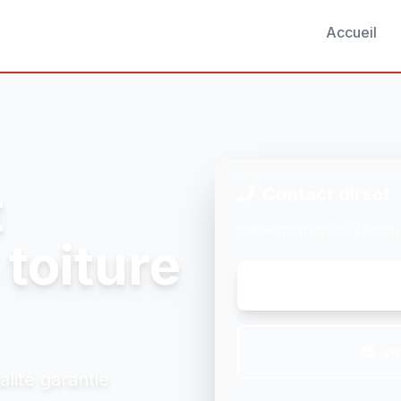
Accueil
t
Contact direct
Intervention rapide à Hangvi
toiture
co
alité garantie