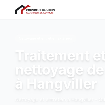
Couvreur Bas-Rhin
Nettoyage et entretien extérieur
Traitement e
nettoyage de 
à Hangviller
Nettoyage et entretien à Hangviller – Qu