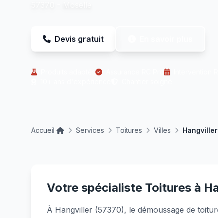
57370 - Moselle
Devis gratuit
En savoir plus
Produits adaptés
Assurance RC Pro
Intervention 
10+ ans d'expérience
Chantier soigné
Accueil
Services
Toitures
Villes
Hangviller
Votre spécialiste Toitures à Ha
À Hangviller (57370), le démoussage de toit