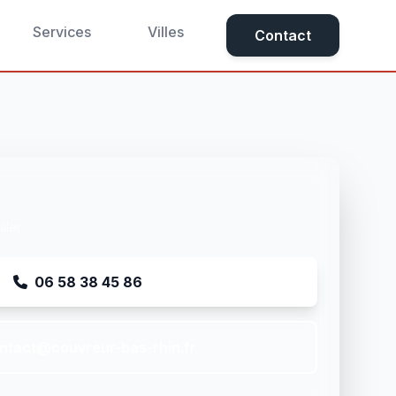
Services
Villes
Contact
ller
06 58 38 45 86
ntact@couvreur-bas-rhin.fr