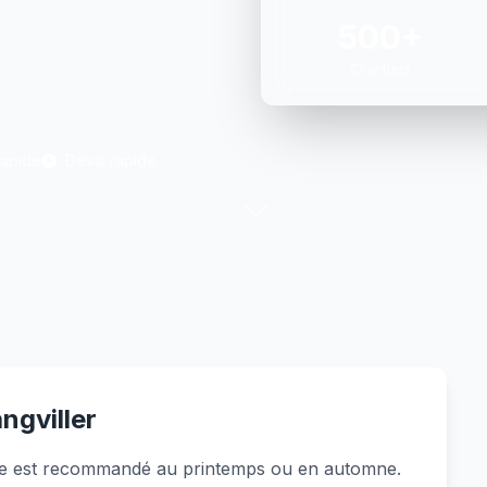
500+
Chantiers
Rapide
Devis rapide
ngviller
ure est recommandé au printemps ou en automne.